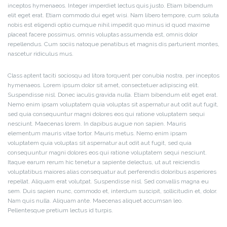
inceptos hymenaeos. Integer imperdiet lectus quis justo. Etiam bibendum
elit eget erat. Etiam commodo dui eget wisi. Nam libero tempore, cum soluta
nobis est eligendi optio cumque nihil impedit quo minus id quod maxime
placeat facere possimus, omnis voluptas assumenda est, omnis dolor
repellendus. Cum sociis natoque penatibus et magnis dis parturient montes,
nascetur ridiculus mus.
Class aptent taciti sociosqu ad litora torquent per conubia nostra, per inceptos
hymenaeos. Lorem ipsum dolor sit amet, consectetuer adipiscing elit.
Suspendisse nisl. Donec iaculis gravida nulla. Etiam bibendum elit eget erat.
Nemo enim ipsam voluptatem quia voluptas sit aspernatur aut odit aut fugit,
sed quia consequuntur magni dolores eos qui ratione voluptatem sequi
nesciunt. Maecenas lorem. In dapibus augue non sapien. Mauris
elementum mauris vitae tortor. Mauris metus. Nemo enim ipsam
voluptatem quia voluptas sit aspernatur aut odit aut fugit, sed quia
consequuntur magni dolores eos qui ratione voluptatem sequi nesciunt.
Itaque earum rerum hic tenetur a sapiente delectus, ut aut reiciendis
voluptatibus maiores alias consequatur aut perferendis doloribus asperiores
repellat. Aliquam erat volutpat. Suspendisse nisl. Sed convallis magna eu
sem. Duis sapien nunc, commodo et, interdum suscipit, sollicitudin et, dolor.
Nam quis nulla. Aliquam ante. Maecenas aliquet accumsan leo.
Pellentesque pretium lectus id turpis.