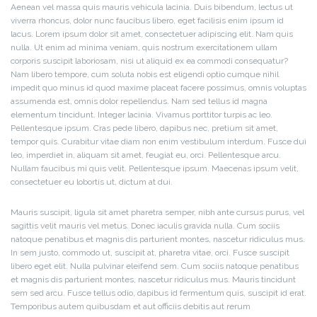
Aenean vel massa quis mauris vehicula lacinia. Duis bibendum, lectus ut
viverra rhoncus, dolor nunc faucibus libero, eget facilisis enim ipsum id
lacus. Lorem ipsum dolor sit amet, consectetuer adipiscing elit. Nam quis
nulla. Ut enim ad minima veniam, quis nostrum exercitationem ullam
corporis suscipit laboriosam, nisi ut aliquid ex ea commodi consequatur?
Nam libero tempore, cum soluta nobis est eligendi optio cumque nihil
impedit quo minus id quod maxime placeat facere possimus, omnis voluptas
assumenda est, omnis dolor repellendus. Nam sed tellus id magna
elementum tincidunt. Integer lacinia. Vivamus porttitor turpis ac leo.
Pellentesque ipsum. Cras pede libero, dapibus nec, pretium sit amet,
tempor quis. Curabitur vitae diam non enim vestibulum interdum. Fusce dui
leo, imperdiet in, aliquam sit amet, feugiat eu, orci. Pellentesque arcu.
Nullam faucibus mi quis velit. Pellentesque ipsum. Maecenas ipsum velit,
consectetuer eu lobortis ut, dictum at dui.
Mauris suscipit, ligula sit amet pharetra semper, nibh ante cursus purus, vel
sagittis velit mauris vel metus. Donec iaculis gravida nulla. Cum sociis
natoque penatibus et magnis dis parturient montes, nascetur ridiculus mus.
In sem justo, commodo ut, suscipit at, pharetra vitae, orci. Fusce suscipit
libero eget elit. Nulla pulvinar eleifend sem. Cum sociis natoque penatibus
et magnis dis parturient montes, nascetur ridiculus mus. Mauris tincidunt
sem sed arcu. Fusce tellus odio, dapibus id fermentum quis, suscipit id erat.
Temporibus autem quibusdam et aut officiis debitis aut rerum