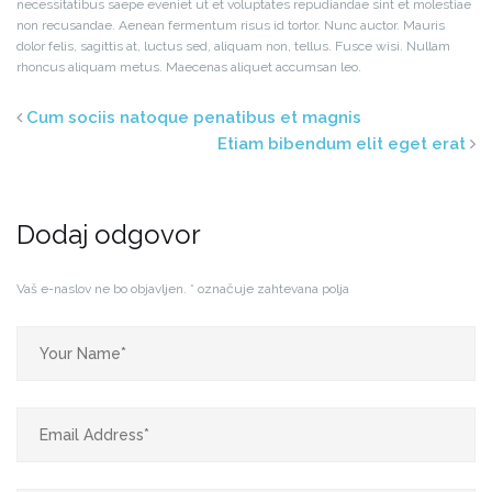
necessitatibus saepe eveniet ut et voluptates repudiandae sint et molestiae
non recusandae. Aenean fermentum risus id tortor. Nunc auctor. Mauris
dolor felis, sagittis at, luctus sed, aliquam non, tellus. Fusce wisi. Nullam
rhoncus aliquam metus. Maecenas aliquet accumsan leo.
Cum sociis natoque penatibus et magnis
Etiam bibendum elit eget erat
Dodaj odgovor
Vaš e-naslov ne bo objavljen.
*
označuje zahtevana polja