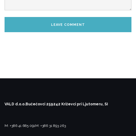
VALD d.o.o.
Bučečovci 25
9242 Križevci pri Ljutomeru, SI
M: +386 41 685 091
M: +386 31 893 263