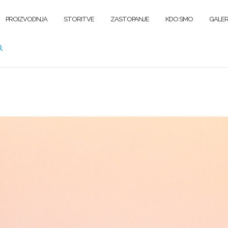
PROIZVODNJA
STORITVE
ZASTOPANJE
KDO SMO
GALER