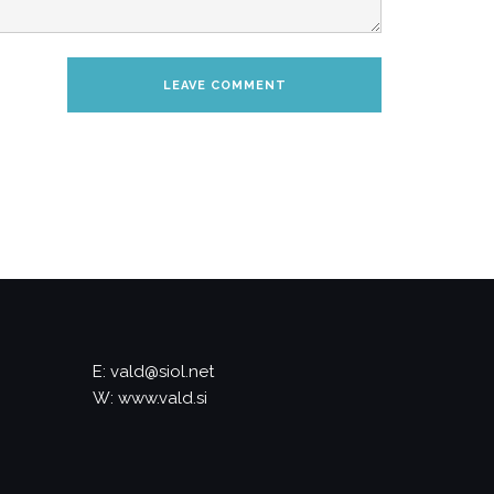
E: vald@siol.net
W: www.vald.si