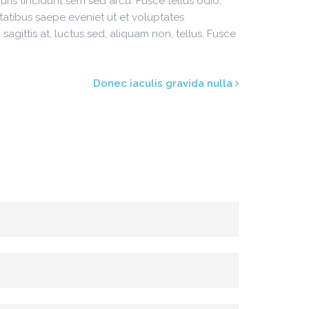
ris tincidunt sem sed arcu. Fusce tellus odio,
tatibus saepe eveniet ut et voluptates
agittis at, luctus sed, aliquam non, tellus. Fusce
Donec iaculis gravida nulla