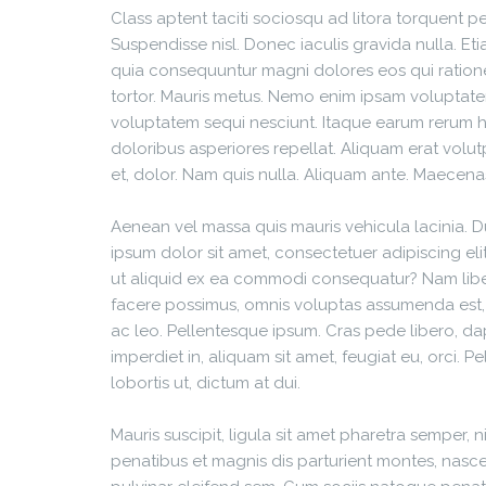
Class aptent taciti sociosqu ad litora torquent 
Suspendisse nisl. Donec iaculis gravida nulla. E
quia consequuntur magni dolores eos qui ration
tortor. Mauris metus. Nemo enim ipsam voluptatem
voluptatem sequi nesciunt. Itaque earum rerum hi
doloribus asperiores repellat. Aliquam erat volu
et, dolor. Nam quis nulla. Aliquam ante. Maecena
Aenean vel massa quis mauris vehicula lacinia. Du
ipsum dolor sit amet, consectetuer adipiscing eli
ut aliquid ex ea commodi consequatur? Nam libe
facere possimus, omnis voluptas assumenda est, o
ac leo. Pellentesque ipsum. Cras pede libero, da
imperdiet in, aliquam sit amet, feugiat eu, orci.
lobortis ut, dictum at dui.
Mauris suscipit, ligula sit amet pharetra semper, 
penatibus et magnis dis parturient montes, nascetu