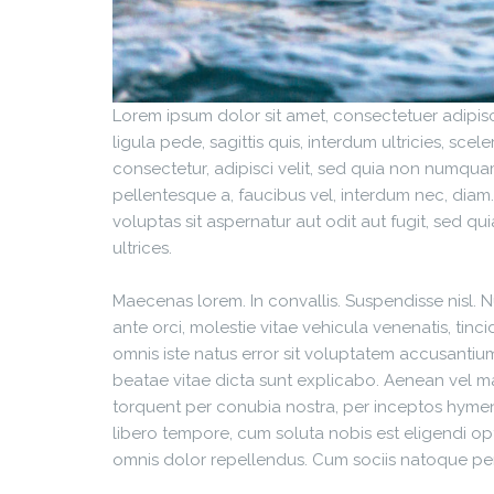
Lorem ipsum dolor sit amet, consectetuer adipisci
ligula pede, sagittis quis, interdum ultricies, s
consectetur, adipisci velit, sed quia non numqu
pellentesque a, faucibus vel, interdum nec, diam
voluptas sit aspernatur aut odit aut fugit, sed 
ultrices.
Maecenas lorem. In convallis. Suspendisse nisl. Nu
ante orci, molestie vitae vehicula venenatis, tinci
omnis iste natus error sit voluptatem accusantiu
beatae vitae dicta sunt explicabo. Aenean vel mass
torquent per conubia nostra, per inceptos hymen
libero tempore, cum soluta nobis est eligendi 
omnis dolor repellendus. Cum sociis natoque pena