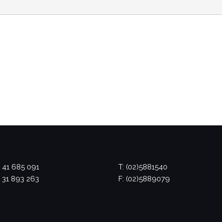
 41 685 091
T: (02)5881540
 31 893 263
F: (02)5889079