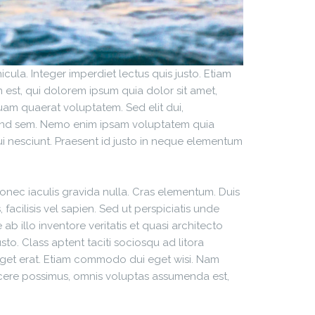
cula. Integer imperdiet lectus quis justo. Etiam
m est, qui dolorem ipsum quia dolor sit amet,
am quaerat voluptatem. Sed elit dui,
eifend sem. Nemo enim ipsam voluptatem quia
ui nesciunt. Praesent id justo in neque elementum
 Donec iaculis gravida nulla. Cras elementum. Duis
 facilisis vel sapien. Sed ut perspiciatis unde
 illo inventore veritatis et quasi architecto
sto. Class aptent taciti sociosqu ad litora
 eget erat. Etiam commodo dui eget wisi. Nam
acere possimus, omnis voluptas assumenda est,