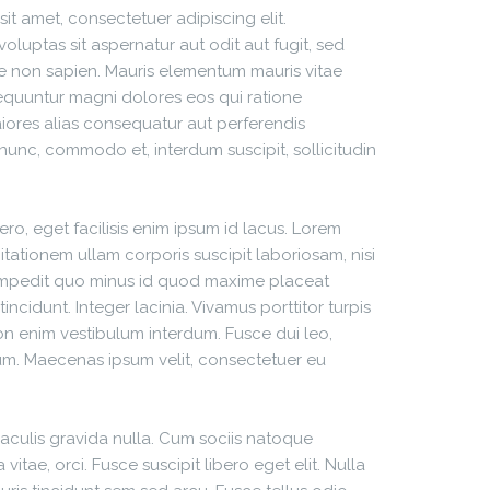
t amet, consectetuer adipiscing elit.
luptas sit aspernatur aut odit aut fugit, sed
e non sapien. Mauris elementum mauris vitae
sequuntur magni dolores eos qui ratione
aiores alias consequatur aut perferendis
nunc, commodo et, interdum suscipit, sollicitudin
ro, eget facilisis enim ipsum id lacus. Lorem
tationem ullam corporis suscipit laboriosam, nisi
 impedit quo minus id quod maxime placeat
idunt. Integer lacinia. Vivamus porttitor turpis
on enim vestibulum interdum. Fusce dui leo,
psum. Maecenas ipsum velit, consectetuer eu
 iaculis gravida nulla. Cum sociis natoque
itae, orci. Fusce suscipit libero eget elit. Nulla