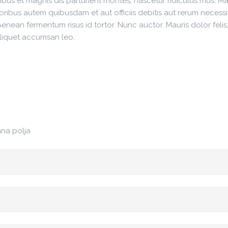
us et magnis dis parturient montes, nascetur ridiculus mus. Mau
oribus autem quibusdam et aut officiis debitis aut rerum necessi
ean fermentum risus id tortor. Nunc auctor. Mauris dolor felis, s
liquet accumsan leo.
na polja