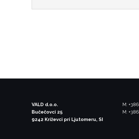
VALD d.o.o.
M: +386
Bučečovci 25
M: +386
9242 Križevci pri Ljutomeru, SI