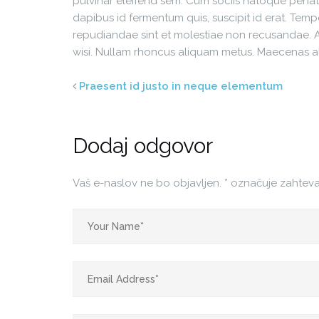
pulvinar eleifend sem. Cum sociis natoque penatib
dapibus id fermentum quis, suscipit id erat. Temp
repudiandae sint et molestiae non recusandae. Aen
wisi. Nullam rhoncus aliquam metus. Maecenas a
Praesent id justo in neque elementum
Dodaj odgovor
Vaš e-naslov ne bo objavljen.
*
označuje zahteva