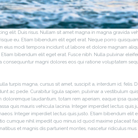
ng elit. Duis risus. Nullam sit amet magna in magna gravida vehi
celerisque eu. Etiam bibendum elit eget erat. Neque porro quisqua
am eius modi tempora incidunt ut labore et dolore magnam aliqu
. Etiam bibendum elit eget erat. Fusce nibh. Nulla pulvinar el
quia consequuntur magni dolores eos qui ratione voluptatem seq
lla turpis magna, cursus sit amet, suscipit a, interdum id, felis.
dunt ac pede. Curabitur ligula sapien, pulvinar a vestibulum quis,
m doloremque laudantium, totam rem aperiam, eaque ipsa quae ab
a quis mauris vehicula lacinia. Integer imperdiet lectus quis ju
aeos. Integer imperdiet lectus quis justo. Etiam bibendum elit
optio cumque nihil impedit quo minus id quod maxime placeat f
tibus et magnis dis parturient montes, nascetur ridiculus mus.