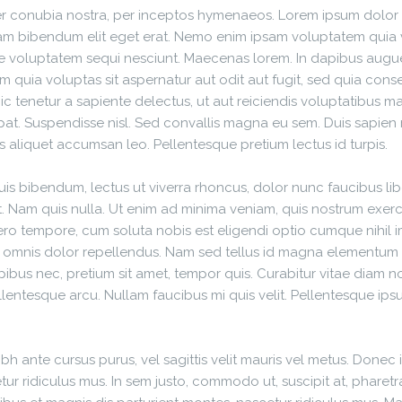
per conubia nostra, per inceptos hymenaeos. Lorem ipsum dolor si
tiam bibendum elit eget erat. Nemo enim ipsam voluptatem quia vo
e voluptatem sequi nesciunt. Maecenas lorem. In dapibus augu
 quia voluptas sit aspernatur aut odit aut fugit, sed quia con
c tenetur a sapiente delectus, ut aut reiciendis voluptatibus m
tpat. Suspendisse nisl. Sed convallis magna eu sem. Duis sapien 
s aliquet accumsan leo. Pellentesque pretium lectus id turpis.
is bibendum, lectus ut viverra rhoncus, dolor nunc faucibus libe
t. Nam quis nulla. Ut enim ad minima veniam, quis nostrum exerci
ro tempore, cum soluta nobis est eligendi optio cumque nihil
mnis dolor repellendus. Nam sed tellus id magna elementum tinc
pibus nec, pretium sit amet, tempor quis. Curabitur vitae diam n
 Pellentesque arcu. Nullam faucibus mi quis velit. Pellentesque i
nibh ante cursus purus, vel sagittis velit mauris vel metus. Donec
r ridiculus mus. In sem justo, commodo ut, suscipit at, pharetra v