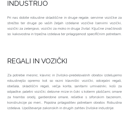
INDUSTRIJO
Pri nas dobite robustne skladiščne in druge regale, servirne vozičke za
strežbo ter druge po vaših željah izdelane vozičke (servirni vozički,
vozički za zelenjavo, vozički za moko in druga živila). Ključne značilnosti
so: kakovostna in trpežna izdelava ter prilagojenost specifičnim potrebam.
REGALI IN VOZIČKI
Za potrebe mesnic, klavnic in živilsko-predelovalnih obratov izdelujemo
robustnejšo opremo kot so razni klavniški vozički, odcejalni regali,
obešala, skladiščni regali, večja korita, sanitarni umivalniki, koši za
odpadke, paletni vozički, delovne mize in čoki s koterm ploščami, omare
za hrambo orodij, garderobne omare, rešetke s sifonskim bazenom,
konstrukcije po meri… Popolna prilagoditev potrebam obratov. Robustna
izdelava. Upoštevanje zakonskih in drugih zahtev živilske industrije.