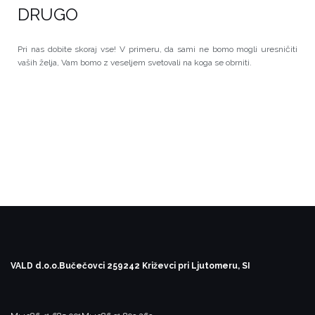
DRUGO
Pri nas dobite skoraj vse! V primeru, da sami ne bomo mogli uresničiti
vaših želja, Vam bomo z veseljem svetovali na koga se obrniti.
VALD d.o.o.
Bučečovci 25
9242 Križevci pri Ljutomeru, SI