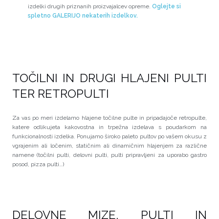
izdelki drugih priznanih proizvajalcev opreme.
Oglejte si
spletno GALERIJO nekaterih izdelkov.
TOČILNI IN DRUGI HLAJENI PULTI
TER RETROPULTI
Za vas po meri izdelamo hlajene točilne pulte in pripadajoče retropulte,
katere odlikujeta kakovostna in trpežna izdelava s poudarkom na
funkcionalnosti izdelka. Ponujamo široko paleto pultov po vašem okusu z
vgrajenim ali ločenim, statičnim ali dinamičnim hlajenjem za različne
namene (točilni pulti, delovni pulti, pulti pripravljeni za uporabo gastro
posod, pizza pulti…)
DELOVNE MIZE, PULTI IN