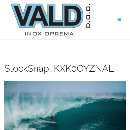
StockSnap_KXK0OYZNAL