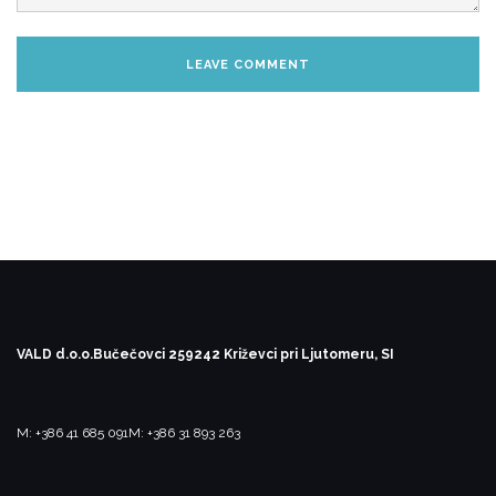
VALD d.o.o.
Bučečovci 25
9242 Križevci pri Ljutomeru, SI
M: +386 41 685 091
M: +386 31 893 263