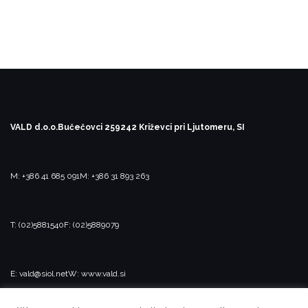
VALD d.o.o.
Bučečovci 25
9242 Križevci pri Ljutomeru, SI
M: +386 41 685 091
M: +386 31 893 263
T: (02)5881540
F: (02)5889079
E: vald@siol.net
W: www.vald.si