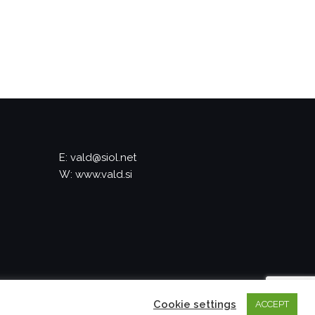
E: vald@siol.net
W: www.vald.si
Cookie settings
ACCEPT