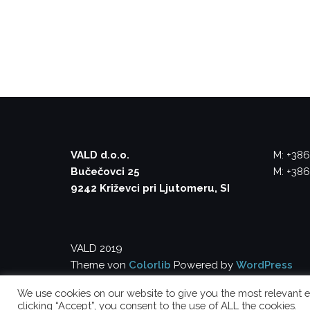
VALD d.o.o.
M: +386
Bučečovci 25
M: +386
9242 Križevci pri Ljutomeru, SI
VALD 2019
Theme von
Colorlib
Powered by
WordPress
We use cookies on our website to give you the most relevant e
clicking “Accept”, you consent to the use of ALL the cookies.