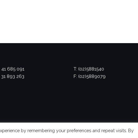
 41 685 091
T: (02)5881540
 31 893 263
F: (02)5889079
xperience by remembering your preferences and repeat visits. By